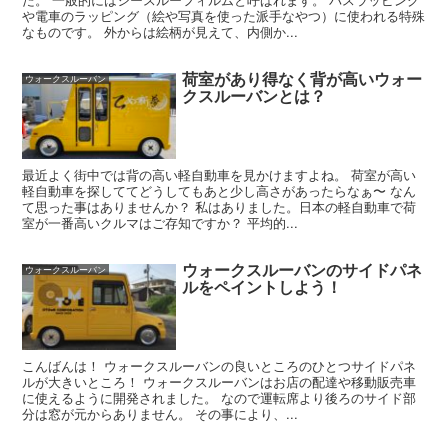
や電車のラッピング（絵や写真を使った派手なやつ）に使われる特殊
なものです。 外からは絵柄が見えて、内側か...
荷室があり得なく背が高いウォー
ウォークスルーバン
クスルーバンとは？
最近よく街中では背の高い軽自動車を見かけますよね。 荷室が高い
軽自動車を探しててどうしてもあと少し高さがあったらなぁ〜 なん
て思った事はありませんか？ 私はありました。日本の軽自動車で荷
室が一番高いクルマはご存知ですか？ 平均的...
ウォークスルーバンのサイドパネ
ウォークスルーバン
ルをペイントしよう！
こんばんは！ ウォークスルーバンの良いところのひとつサイドパネ
ルが大きいところ！ ウォークスルーバンはお店の配達や移動販売車
に使えるように開発されました。 なので運転席より後ろのサイド部
分は窓が元からありません。 その事により、...